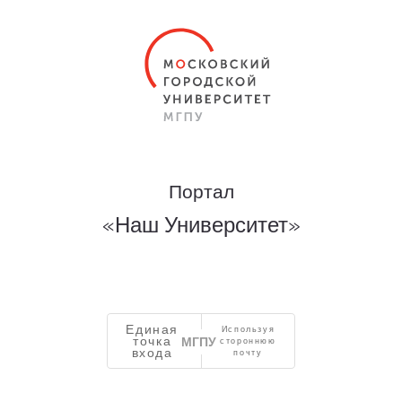
Портал
«Наш Университет»
Единая
Используя
точка
стороннюю
входа
почту