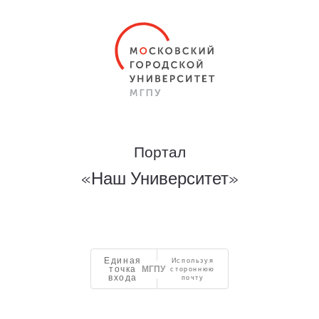
Портал
«Наш Университет»
Единая
Используя
точка
стороннюю
входа
почту