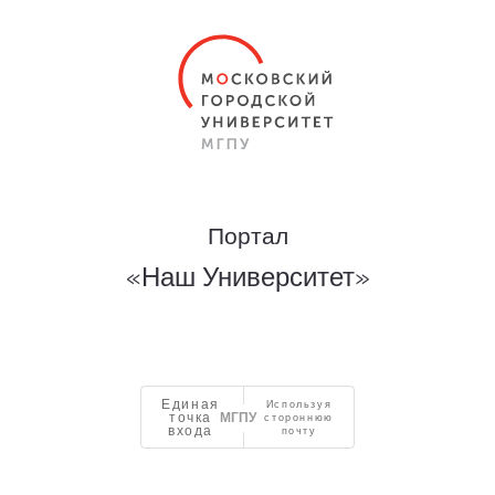
Портал
«Наш Университет»
Единая
Используя
точка
стороннюю
входа
почту