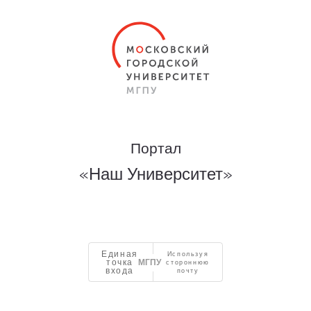
Портал
«Наш Университет»
Единая
Используя
точка
стороннюю
входа
почту