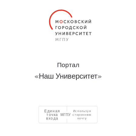
Портал
«Наш Университет»
Единая
Используя
точка
стороннюю
входа
почту