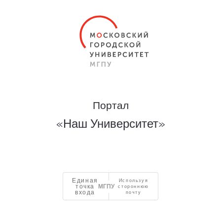
Портал
«Наш Университет»
Единая
Используя
точка
стороннюю
входа
почту