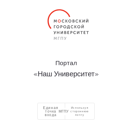
Портал
«Наш Университет»
Единая
Используя
точка
стороннюю
входа
почту