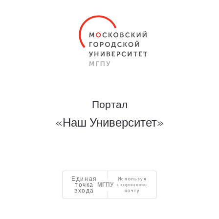
Портал
«Наш Университет»
Единая
Используя
точка
стороннюю
входа
почту