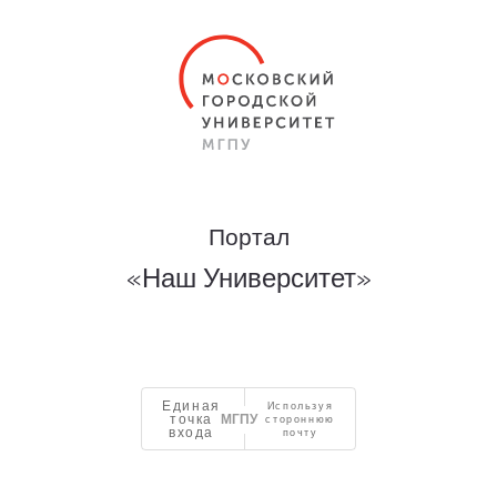
Портал
«Наш Университет»
Единая
Используя
точка
стороннюю
входа
почту