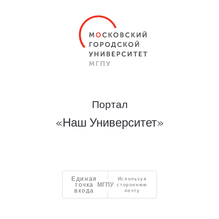
Портал
«Наш Университет»
Единая
Используя
точка
стороннюю
входа
почту