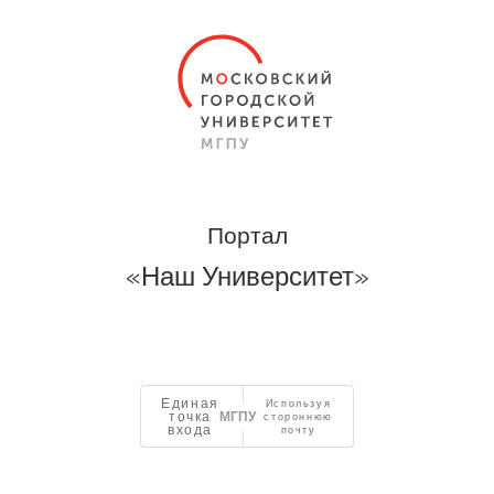
Портал
«Наш Университет»
Единая
Используя
точка
стороннюю
входа
почту