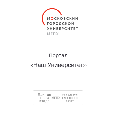
Портал
«Наш Университет»
Единая
Используя
точка
стороннюю
входа
почту