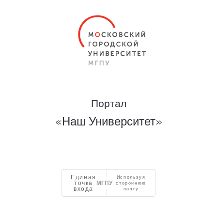
Портал
«Наш Университет»
Единая
Используя
точка
стороннюю
входа
почту