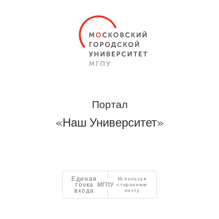
Портал
«Наш Университет»
Единая
Используя
точка
стороннюю
входа
почту