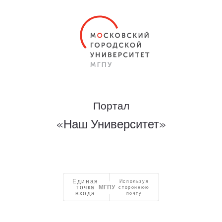
Портал
«Наш Университет»
Единая
Используя
точка
стороннюю
входа
почту