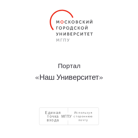
Портал
«Наш Университет»
Единая
Используя
точка
стороннюю
входа
почту