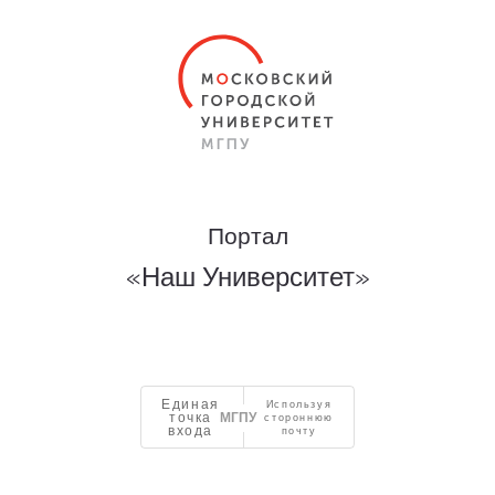
Портал
«Наш Университет»
Единая
Используя
точка
стороннюю
входа
почту